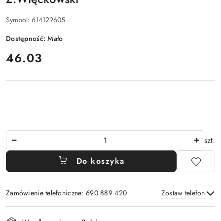
Symbol:
614129605
Dostępność:
Mało
cena:
46.03
Ilość
szt.
Do koszyka
Zamówienie telefoniczne: 690 889 420
Zostaw telefon
Dostępność