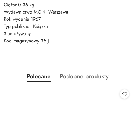
Ciężar 0.35 kg
Wydawnictwo MON. Warszawa
Rok wydania 1967
Typ publikacji Książka
Stan używany
Kod magazynowy 35 J
Produkty
Produkty
Polecane
Podobne produkty
Pomiń karuzelę produktów
o
o
statusie:
statusie: