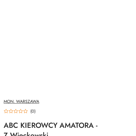
NAZWA
MON. WARSZAWA
PRODUCENTA:
(0)
ABC KIEROWCY AMATORA -
Z.Więckowski