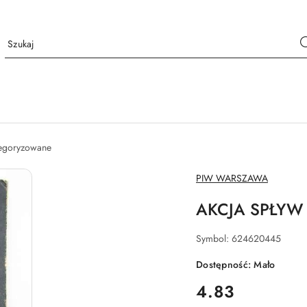
tegoryzowane
NAZWA
PIW WARSZAWA
PRODUCENTA:
AKCJA SPŁYW
Symbol:
624620445
Dostępność:
Mało
cena:
4.83