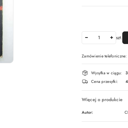
Ilość
szt.
Zamówienie telefoniczne
Dostępność
Wysyłka w ciągu:
3
i
Cena przesyłki:
dostawa
Więcej o produkcie
Autor:
C