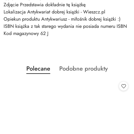
Zdjęcie Przedstawia dokładnie tę książkę
Lokalizacja Antykwariat dobrej książki - Wieszcz.pl
Opiekun produktu Antykwariusz - miłośnik dobrej książki :)
ISBN książka z tak starego wydania nie posiada numeru ISBN
Kod magazynowy 62 J
Produkty
Produkty
Polecane
Podobne produkty
Pomiń karuzelę produktów
o
o
statusie:
statusie: