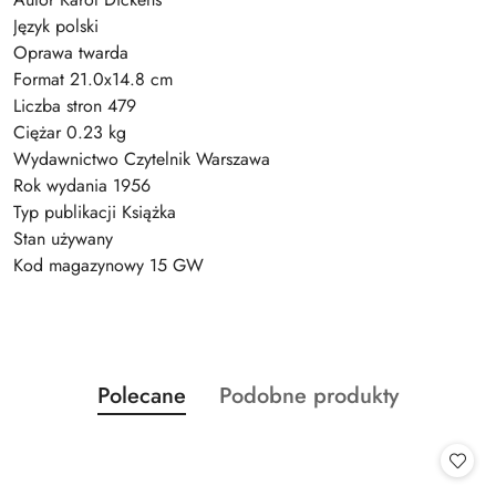
Język polski
Oprawa twarda
Format 21.0x14.8 cm
Liczba stron 479
Ciężar 0.23 kg
Wydawnictwo Czytelnik Warszawa
Rok wydania 1956
Typ publikacji Książka
Stan używany
Kod magazynowy 15 GW
Produkty
Produkty
Polecane
Podobne produkty
Pomiń karuzelę produktów
o
o
statusie:
statusie: