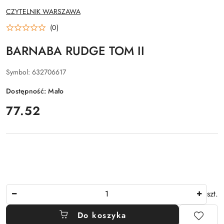
NAZWA
CZYTELNIK WARSZAWA
PRODUCENTA:
(0)
BARNABA RUDGE TOM II
Symbol:
632706617
Dostępność:
Mało
cena:
77.52
Ilość
szt.
Do koszyka