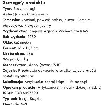
Szczegóły produktu
Tytuł:
Boczne drogi
Autor:
Joanna Chmielewska
Tematyka:
kryminał, powieść polska, humor, literatura
obyczajowa, Przygody Joanny
Wydawnictwo:
Krajowa Agencja Wydawnicza KAW
Rok wydania:
1989
Okładka:
miękka
Format:
16 x 11,5 cm
Liczba stron:
286
Waga:
0,18 kg
Stan:
używana, dobry (ocena: 7/10)
Zdjęcie:
Przedstawia dokładnie tę książkę, zdjęcie książki
zostało wyostrzone
Lokalizacja:
Antykwariat dobrej książki - Wieszcz.pl
Opiekun produktu:
Antykwariusz - miłośnik dobrej książki :)
ISBN:
83-03-02759-X
Typ publikacji:
Książka
Opis:
ChatGPT