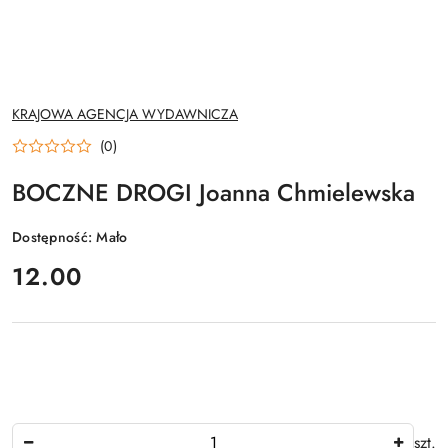
NAZWA
KRAJOWA AGENCJA WYDAWNICZA
PRODUCENTA:
(0)
BOCZNE DROGI Joanna Chmielewska
Dostępność:
Mało
cena:
12.00
Ilość
szt.