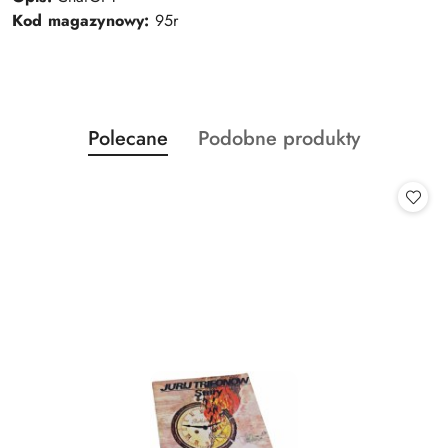
Kod magazynowy:
95r
Produkty
Produkty
Polecane
Podobne produkty
Pomiń karuzelę produktów
o
o
statusie:
statusie: