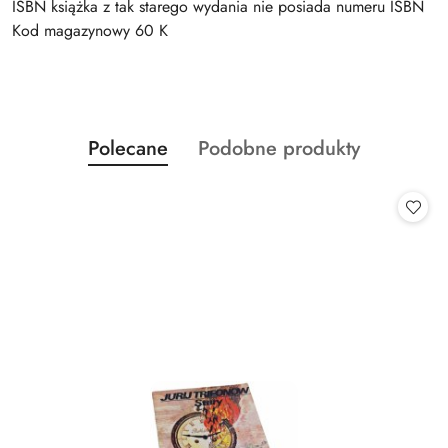
ISBN książka z tak starego wydania nie posiada numeru ISBN
Kod magazynowy 60 K
Produkty
Produkty
Polecane
Podobne produkty
Pomiń karuzelę produktów
o
o
statusie:
statusie: