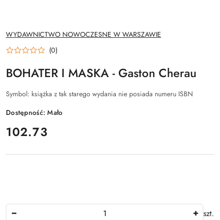
NAZWA
WYDAWNICTWO NOWOCZESNE W WARSZAWIE
PRODUCENTA:
(0)
BOHATER I MASKA - Gaston Cherau
Symbol:
książka z tak starego wydania nie posiada numeru ISBN
Dostępność:
Mało
cena:
102.73
Ilość
szt.