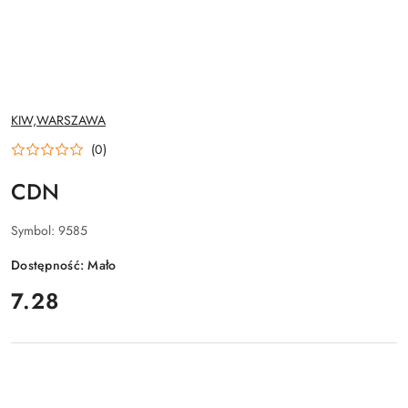
NAZWA
KIW,WARSZAWA
PRODUCENTA:
(0)
CDN
Symbol:
9585
Dostępność:
Mało
cena:
7.28