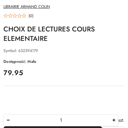
NAZWA
LIBRAIRIE ARMAND COLIN
PRODUCENTA:
(0)
CHOIX DE LECTURES COURS
ELEMENTAIRE
Symbol:
632394179
Dostępność:
Mało
cena:
79.95
Ilość
szt.