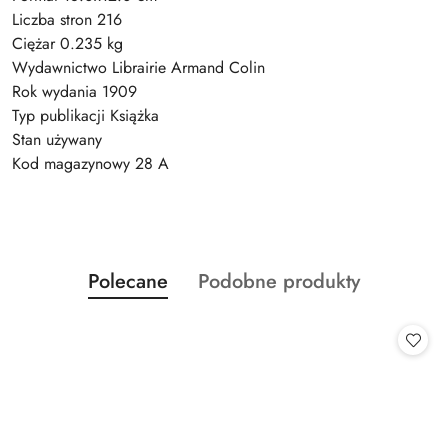
Liczba stron 216
Ciężar 0.235 kg
Wydawnictwo Librairie Armand Colin
Rok wydania 1909
Typ publikacji Książka
Stan używany
Kod magazynowy 28 A
Produkty
Produkty
Polecane
Podobne produkty
Pomiń karuzelę produktów
o
o
statusie:
statusie: