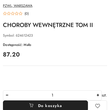
NAZWA
PZWL, WARSZAWA
PRODUCENTA:
(0)
CHOROBY WEWNĘTRZNE TOM II
Symbol:
624612423
Dostępność:
Mało
cena:
87.20
Ilość
szt.
Do koszyka