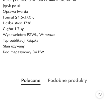
Język polski
Oprawa twarda
Format 24.5x17.0 cm
Liczba stron 1738
Ciężar 1.7 kg
Wydawnictwo PZWL, Warszawa
Typ publikacji Książka
Stan używany
Kod magazynowy 34 PW
Produkty
Produkty
Polecane
Podobne produkty
Pomiń karuzelę produktów
o
o
statusie:
statusie: