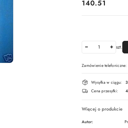
cena:
140.51
Ilość
szt.
Zamówienie telefoniczne
Dostępność
Wysyłka w ciągu:
3
i
Cena przesyłki:
dostawa
Więcej o produkcie
Autor:
P