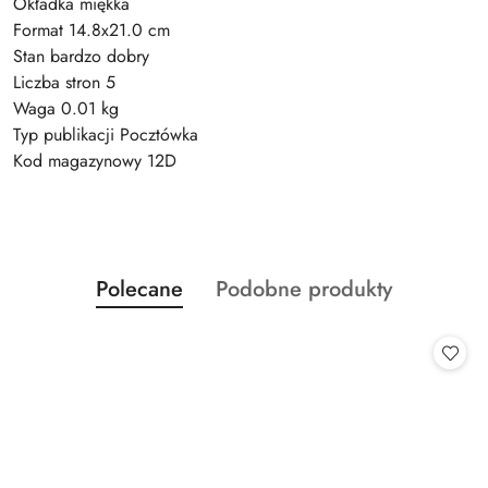
Okładka miękka
Format 14.8x21.0 cm
Stan bardzo dobry
Liczba stron 5
Waga 0.01 kg
Typ publikacji Pocztówka
Kod magazynowy 12D
Produkty
Produkty
Polecane
Podobne produkty
Pomiń karuzelę produktów
o
o
statusie:
statusie: