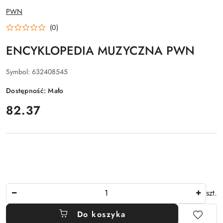
NAZWA
PWN
PRODUCENTA:
(0)
ENCYKLOPEDIA MUZYCZNA PWN
Symbol:
632408545
Dostępność:
Mało
cena:
82.37
Ilość
szt.
Do koszyka