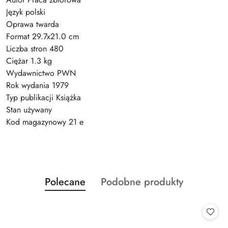
Język polski
Oprawa twarda
Format 29.7x21.0 cm
Liczba stron 480
Ciężar 1.3 kg
Wydawnictwo PWN
Rok wydania 1979
Typ publikacji Książka
Stan używany
Kod magazynowy 21 e
Produkty
Produkty
Polecane
Podobne produkty
Pomiń karuzelę produktów
o
o
statusie:
statusie: