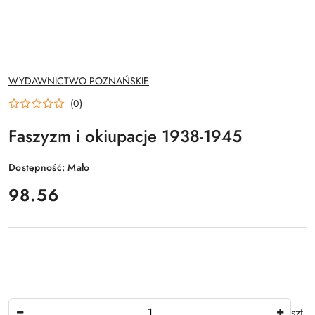
NAZWA
WYDAWNICTWO POZNAŃSKIE
PRODUCENTA:
(0)
Faszyzm i okiupacje 1938-1945
Dostępność:
Mało
cena:
98.56
Ilość
szt.