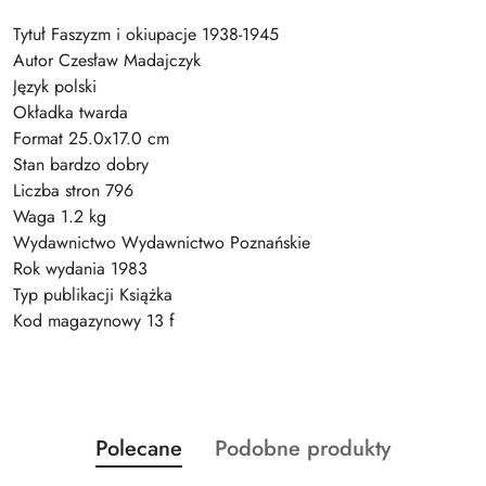
Tytuł Faszyzm i okiupacje 1938-1945
Autor Czesław Madajczyk
Język polski
Okładka twarda
Format 25.0x17.0 cm
Stan bardzo dobry
Liczba stron 796
Waga 1.2 kg
Wydawnictwo Wydawnictwo Poznańskie
Rok wydania 1983
Typ publikacji Książka
Kod magazynowy 13 f
Produkty
Produkty
Polecane
Podobne produkty
Pomiń karuzelę produktów
o
o