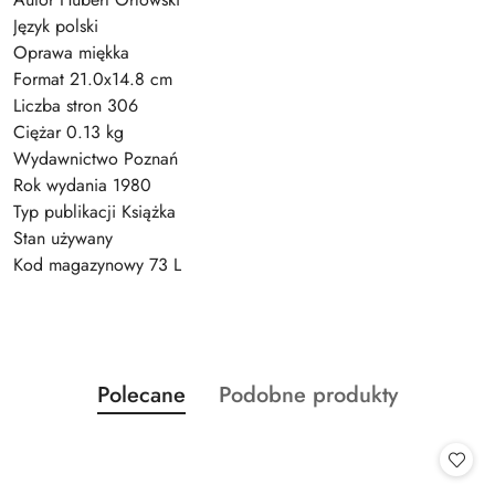
Język polski
Oprawa miękka
Format 21.0x14.8 cm
Liczba stron 306
Ciężar 0.13 kg
Wydawnictwo Poznań
Rok wydania 1980
Typ publikacji Książka
Stan używany
Kod magazynowy 73 L
Produkty
Produkty
Polecane
Podobne produkty
Pomiń karuzelę produktów
o
o
statusie:
statusie: