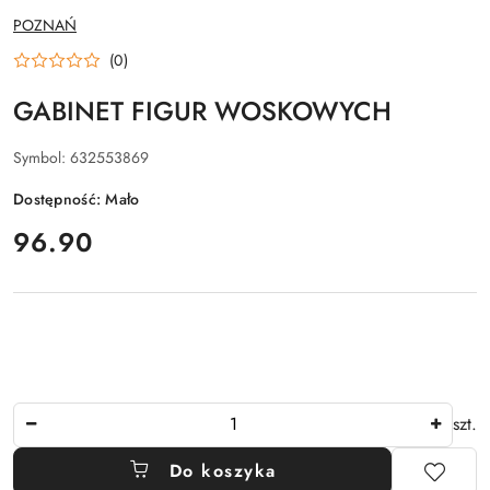
NAZWA
POZNAŃ
PRODUCENTA:
(0)
GABINET FIGUR WOSKOWYCH
Symbol:
632553869
Dostępność:
Mało
cena:
96.90
Ilość
szt.
Do koszyka