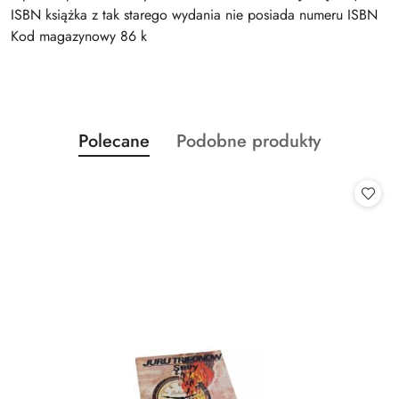
ISBN książka z tak starego wydania nie posiada numeru ISBN
Kod magazynowy 86 k
Produkty
Produkty
Polecane
Podobne produkty
Pomiń karuzelę produktów
o
o
statusie:
statusie: