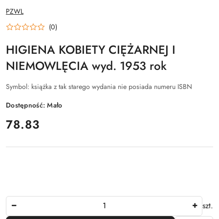
NAZWA
PZWL
PRODUCENTA:
(0)
HIGIENA KOBIETY CIĘŻARNEJ I
NIEMOWLĘCIA wyd. 1953 rok
Symbol:
książka z tak starego wydania nie posiada numeru ISBN
Dostępność:
Mało
cena:
78.83
Ilość
szt.