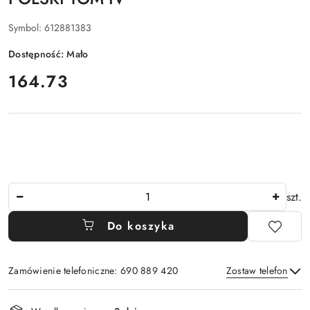
Symbol:
612881383
Dostępność:
Mało
cena:
164.73
Ilość
szt.
Do koszyka
Zamówienie telefoniczne: 690 889 420
Zostaw telefon
Dostępność