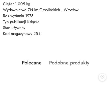
Ciężar 1.005 kg
Wydawnictwo ZN im.Ossolińskich . Wrocław
Rok wydania 1978
Typ publikacji Książka
Stan używany
Kod magazynowy 25 i
Produkty
Produkty
Polecane
Podobne produkty
Pomiń karuzelę produktów
o
o
statusie:
statusie: