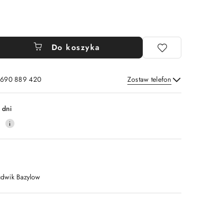
Do koszyka
: 690 889 420
Zostaw telefon
Wyślij
 dni
4
udwik Bazylow