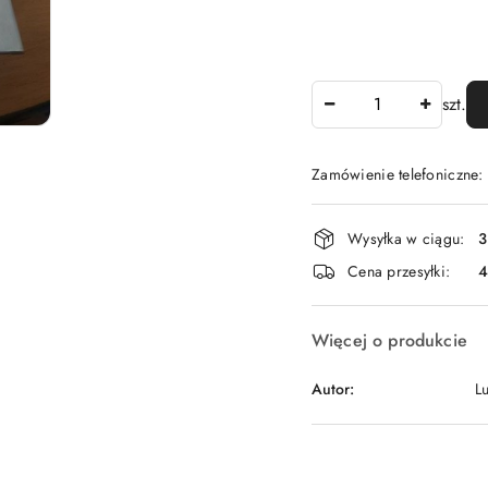
Ilość
szt.
Zamówienie telefoniczne
Dostępność
Wysyłka w ciągu:
3
i
Cena przesyłki:
dostawa
Więcej o produkcie
Autor:
L