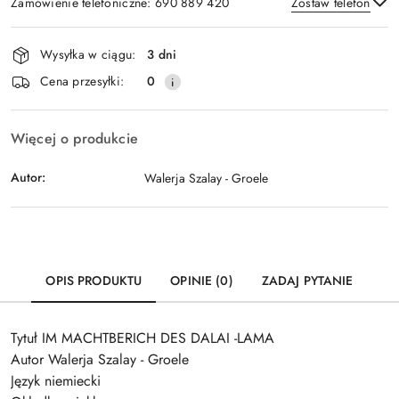
Zamówienie telefoniczne: 690 889 420
Zostaw telefon
Dostępność
Wysyłka w ciągu:
3 dni
i
Wyślij
Cena przesyłki:
0
dostawa
Więcej o produkcie
Autor:
Walerja Szalay - Groele
OPIS PRODUKTU
OPINIE (0)
ZADAJ PYTANIE
Tytuł IM MACHTBERICH DES DALAI -LAMA
Autor Walerja Szalay - Groele
Język niemiecki