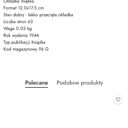
Okładka miękka
Format 12.0x17.5 cm
Stan dobry - lekko przecięta okładka
Liczba stron 63
Waga 0.02 kg
Rok wydania 1944
Typ publikacji Książka
Kod magazynowy 96 G
Produkty
Produkty
Polecane
Podobne produkty
Pomiń karuzelę produktów
o
o
statusie:
statusie: