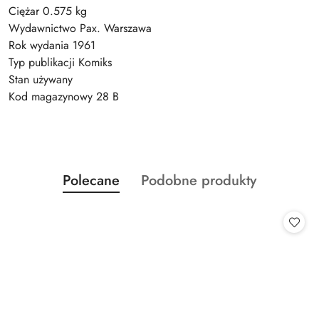
Ciężar 0.575 kg
Wydawnictwo Pax. Warszawa
Rok wydania 1961
Typ publikacji Komiks
Stan używany
Kod magazynowy 28 B
Produkty
Produkty
Polecane
Podobne produkty
Pomiń karuzelę produktów
o
o
statusie:
statusie: