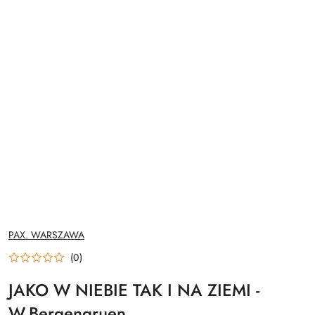
NAZWA
PAX. WARSZAWA
PRODUCENTA:
(0)
JAKO W NIEBIE TAK I NA ZIEMI -
W.Bergengruen