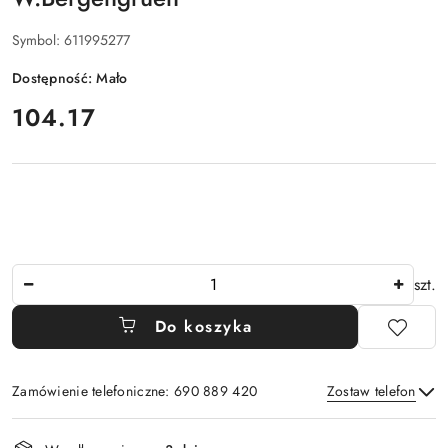
Symbol:
611995277
Dostępność:
Mało
cena:
104.17
Ilość
szt.
Do koszyka
Zamówienie telefoniczne: 690 889 420
Zostaw telefon
Dostępność