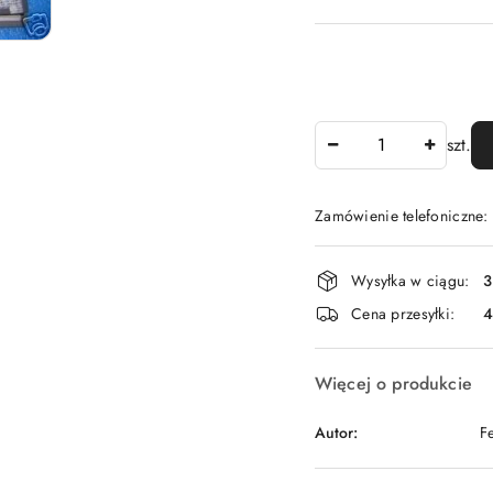
Ilość
szt.
Zamówienie telefoniczne
Dostępność
Wysyłka w ciągu:
3
i
Cena przesyłki:
dostawa
Więcej o produkcie
Autor:
F