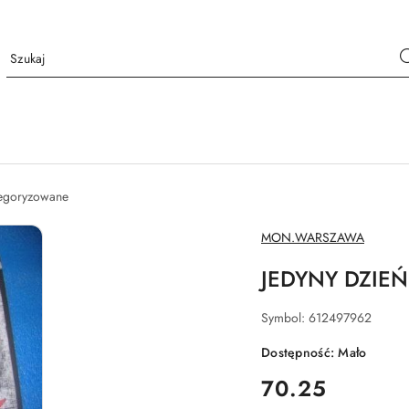
tegoryzowane
NAZWA
MON.WARSZAWA
PRODUCENTA:
JEDYNY DZIEŃ 
Symbol:
612497962
Dostępność:
Mało
cena:
70.25