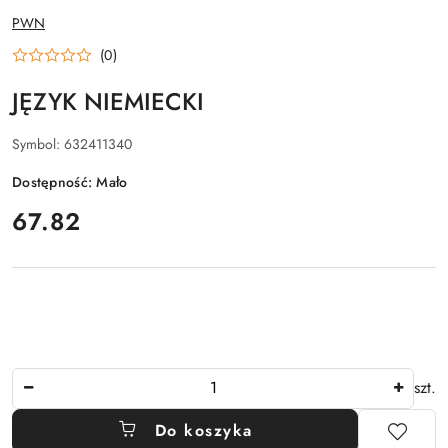
NAZWA
PWN
PRODUCENTA:
(0)
JĘZYK NIEMIECKI
Symbol:
632411340
Dostępność:
Mało
cena:
67.82
Ilość
szt.
Do koszyka