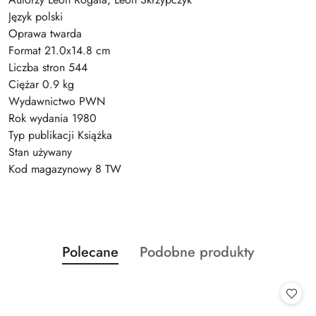
Język polski
Oprawa twarda
Format 21.0x14.8 cm
Liczba stron 544
Ciężar 0.9 kg
Wydawnictwo PWN
Rok wydania 1980
Typ publikacji Książka
Stan używany
Kod magazynowy 8 TW
Produkty
Produkty
Polecane
Podobne produkty
Pomiń karuzelę produktów
o
o
statusie:
statusie: