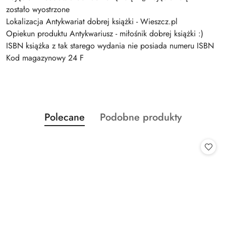
zostało wyostrzone
Lokalizacja Antykwariat dobrej książki - Wieszcz.pl
Opiekun produktu Antykwariusz - miłośnik dobrej książki :)
ISBN książka z tak starego wydania nie posiada numeru ISBN
Kod magazynowy 24 F
Produkty
Produkty
Polecane
Podobne produkty
Pomiń karuzelę produktów
o
o
statusie:
statusie: