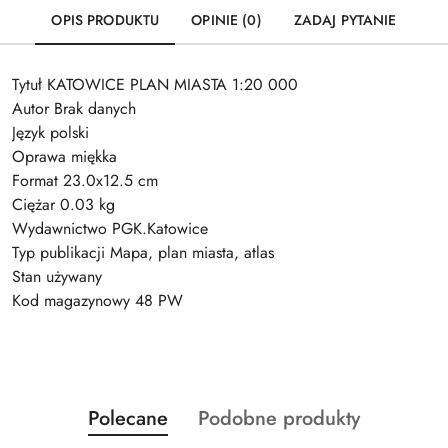
OPIS PRODUKTU
OPINIE (0)
ZADAJ PYTANIE
Tytuł KATOWICE PLAN MIASTA 1:20 000
Autor Brak danych
Język polski
Oprawa miękka
Format 23.0x12.5 cm
Ciężar 0.03 kg
Wydawnictwo PGK.Katowice
Typ publikacji Mapa, plan miasta, atlas
Stan używany
Kod magazynowy 48 PW
Produkty
Produkty
Polecane
Podobne produkty
Pomiń karuzelę produktów
o
o