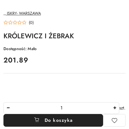
NAZWA
,, ISKRY- WARSZAWA
PRODUCENTA:
(0)
KRÓLEWICZ I ŻEBRAK
Dostępność:
Mało
cena:
201.89
Ilość
szt.
Do koszyka