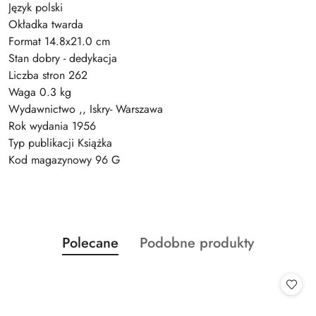
Język polski
Okładka twarda
Format 14.8x21.0 cm
Stan dobry - dedykacja
Liczba stron 262
Waga 0.3 kg
Wydawnictwo ,, Iskry- Warszawa
Rok wydania 1956
Typ publikacji Książka
Kod magazynowy 96 G
Produkty
Produkty
Polecane
Podobne produkty
Pomiń karuzelę produktów
o
o
statusie:
statusie: