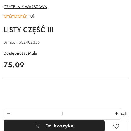
NAZWA
CZYTELNIK WARSZAWA
PRODUCENTA:
(0)
LISTY CZĘŚĆ III
Symbol:
632402355
Dostępność:
Mało
cena:
75.09
Ilość
szt.
Do koszyka