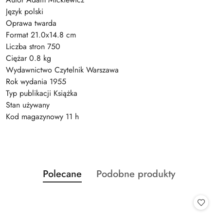
Język polski
Oprawa twarda
Format 21.0x14.8 cm
Liczba stron 750
Ciężar 0.8 kg
Wydawnictwo Czytelnik Warszawa
Rok wydania 1955
Typ publikacji Książka
Stan używany
Kod magazynowy 11 h
Produkty
Produkty
Polecane
Podobne produkty
Pomiń karuzelę produktów
o
o
statusie:
statusie: