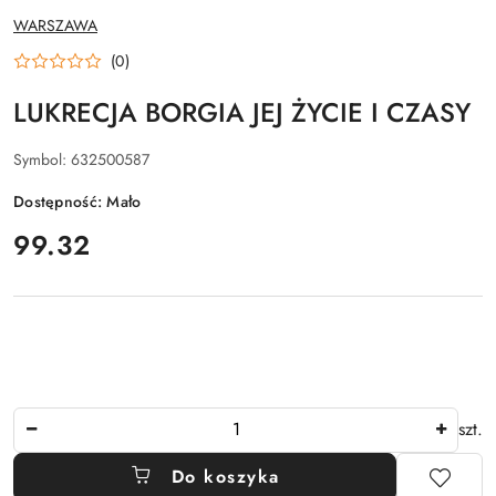
NAZWA
WARSZAWA
PRODUCENTA:
(0)
LUKRECJA BORGIA JEJ ŻYCIE I CZASY
Symbol:
632500587
Dostępność:
Mało
cena:
99.32
Ilość
szt.
Do koszyka