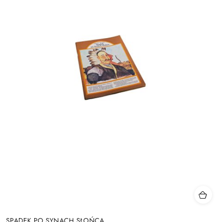
SPADEK PO SYNACH SŁOŃCA