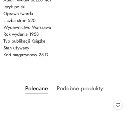
Język polski
Oprawa twarda
Liczba stron 520
Wydawnictwo Warszawa
Rok wydania 1958
Typ publikacji Książka
Stan używany
Kod magazynowy 25 D
Produkty
Produkty
Polecane
Podobne produkty
Pomiń karuzelę produktów
o
o
statusie:
statusie: