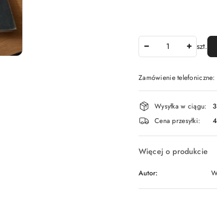
Ilość
szt.
Zamówienie telefoniczne
Dostępność
Wysyłka w ciągu:
3
i
Cena przesyłki:
dostawa
Więcej o produkcie
Autor:
W