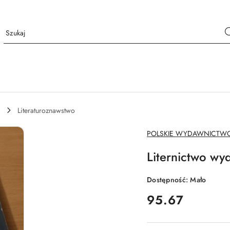
Literaturoznawstwo
NAZWA
POLSKIE WYDAWNICTW
PRODUCENTA:
Liternictwo wy
Dostępność:
Mało
cena:
95.67