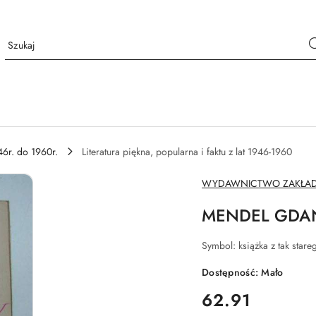
46r. do 1960r.
Literatura piękna, popularna i faktu z lat 1946-1960
NAZWA
WYDAWNICTWO ZAKŁAD
PRODUCENTA:
MENDEL GDAŃS
Symbol:
książka z tak sta
Dostępność:
Mało
cena:
62.91