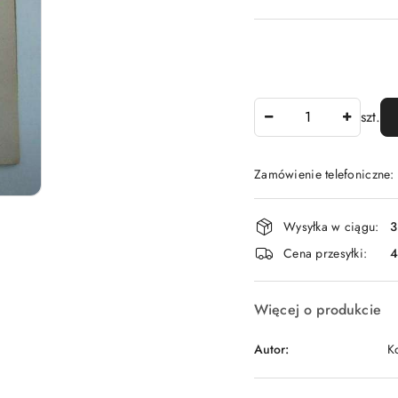
Ilość
szt.
Zamówienie telefoniczne
Dostępność
Wysyłka w ciągu:
3
i
Cena przesyłki:
dostawa
Więcej o produkcie
Autor:
K