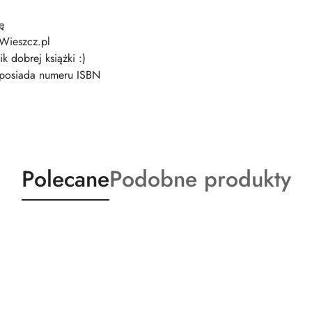
ę
 Wieszcz.pl
k dobrej książki :)
e posiada numeru ISBN
Produkty
Produkty
Polecane
Podobne produkty
o
o
statusie:
statusie: