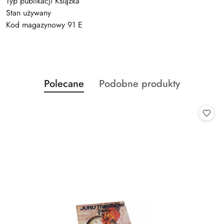
Typ publikacji Książka
Stan używany
Kod magazynowy 91 E
Produkty
Produkty
Polecane
Podobne produkty
Pomiń karuzelę produktów
o
o
statusie:
statusie: