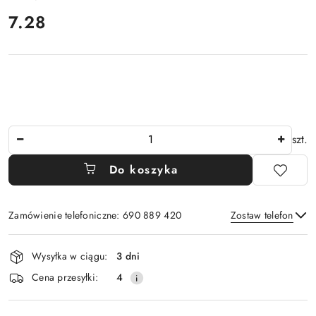
cena:
7.28
Ilość
szt.
Do koszyka
Zamówienie telefoniczne: 690 889 420
Zostaw telefon
Dostępność
Wysyłka w ciągu:
3 dni
i
Wyślij
Cena przesyłki:
4
dostawa