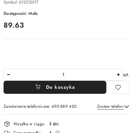
Symbol:
613512017
Dostępność:
Mało
cena:
89.63
Ilość
szt.
Do koszyka
Zamówienie telefoniczne: 690 889 420
Zostaw telefon
Dostępność
Wysyłka w ciągu:
3 dni
i
Wyślij
Cena przesyłki:
4