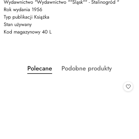
Wydawnictwo "Wydawnictwo ""Śląsk"" - Stalinogród "
Rok wydania 1956
Typ publikacji Książka
Stan używany
Kod magazynowy 40 L
Produkty
Produkty
Polecane
Podobne produkty
Pomiń karuzelę produktów
o
o
statusie:
statusie: