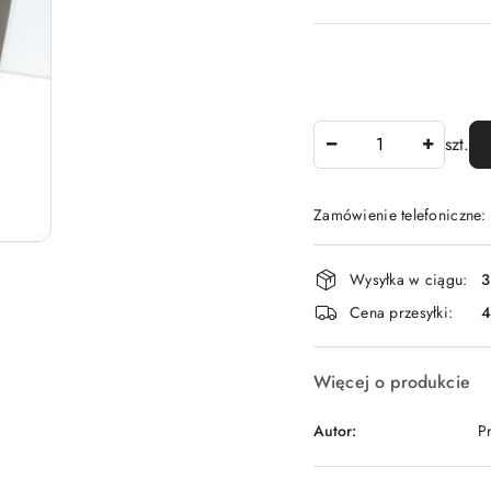
Ilość
szt.
Zamówienie telefoniczne
Dostępność
Wysyłka w ciągu:
3
i
Cena przesyłki:
dostawa
Więcej o produkcie
Autor:
P