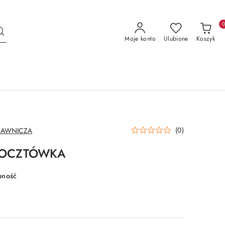
Moje konto
Ulubione
Koszyk
(0)
DAWNICZA
POCZTÓWKA
pność