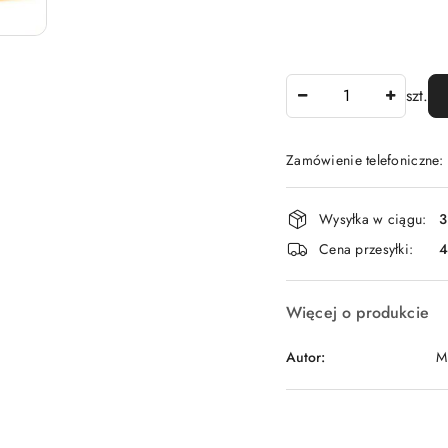
Ilość
szt.
Zamówienie telefoniczne
Dostępność
Wysyłka w ciągu:
3
i
Cena przesyłki:
dostawa
Więcej o produkcie
Autor:
M