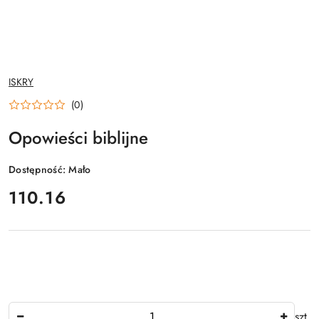
NAZWA
ISKRY
PRODUCENTA:
(0)
Opowieści biblijne
Dostępność:
Mało
cena:
110.16
Ilość
szt.