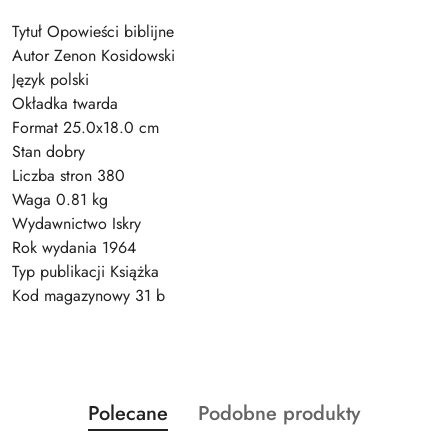
Tytuł Opowieści biblijne
Autor Zenon Kosidowski
Język polski
Okładka twarda
Format 25.0x18.0 cm
Stan dobry
Liczba stron 380
Waga 0.81 kg
Wydawnictwo Iskry
Rok wydania 1964
Typ publikacji Książka
Kod magazynowy 31 b
Produkty
Produkty
Polecane
Podobne produkty
Pomiń karuzelę produktów
o
o