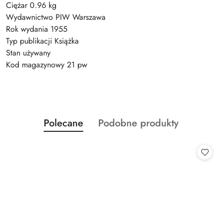
Ciężar 0.96 kg
Wydawnictwo PIW Warszawa
Rok wydania 1955
Typ publikacji Książka
Stan używany
Kod magazynowy 21 pw
Produkty
Produkty
Polecane
Podobne produkty
Pomiń karuzelę produktów
o
o
statusie:
statusie: