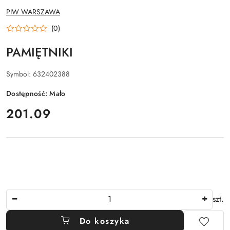
NAZWA
PIW WARSZAWA
PRODUCENTA:
(0)
PAMIĘTNIKI
Symbol:
632402388
Dostępność:
Mało
cena:
201.09
Ilość
szt.
Do koszyka