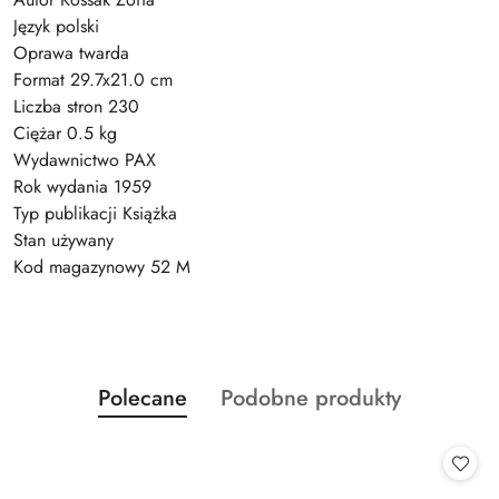
Język polski
Oprawa twarda
Format 29.7x21.0 cm
Liczba stron 230
Ciężar 0.5 kg
Wydawnictwo PAX
Rok wydania 1959
Typ publikacji Książka
Stan używany
Kod magazynowy 52 M
Produkty
Produkty
Polecane
Podobne produkty
Pomiń karuzelę produktów
o
o
statusie:
statusie: