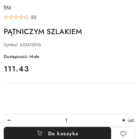
NAZWA
PAX
PRODUCENTA:
(0)
PĄTNICZYM SZLAKIEM
Symbol:
632413016
Dostępność:
Mało
cena:
111.43
Ilość
szt.
Do koszyka