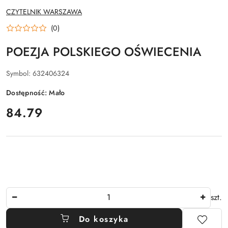
NAZWA
CZYTELNIK WARSZAWA
PRODUCENTA:
(0)
POEZJA POLSKIEGO OŚWIECENIA
Symbol:
632406324
Dostępność:
Mało
cena:
84.79
Ilość
szt.
Do koszyka