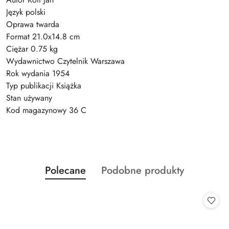
Język polski
Oprawa twarda
Format 21.0x14.8 cm
Ciężar 0.75 kg
Wydawnictwo Czytelnik Warszawa
Rok wydania 1954
Typ publikacji Książka
Stan używany
Kod magazynowy 36 C
Produkty
Produkty
Polecane
Podobne produkty
Pomiń karuzelę produktów
o
o
statusie:
statusie: