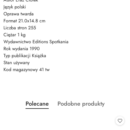
Język polski
Oprawa twarda
Format 21.0x14.8 cm
Liczba stron 255
Ciężar 1 kg
Wydawnictwo Editions Spotkania
Rok wydania 1990
Typ publikacji Książka
Stan używany
Kod magazynowy 41 tw
Produkty
Produkty
Polecane
Podobne produkty
Pomiń karuzelę produktów
o
o
statusie:
statusie: