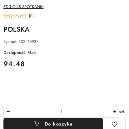
NAZWA
EDITIONS SPOTKANIA
PRODUCENTA:
(0)
POLSKA
Symbol:
632410937
Dostępność:
Mało
cena:
94.48
Ilość
szt.
Do koszyka