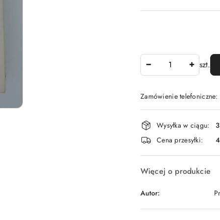
Ilość
szt.
Zamówienie telefoniczne
Dostępność
Wysyłka w ciągu:
3
i
Cena przesyłki:
dostawa
Więcej o produkcie
Autor:
P