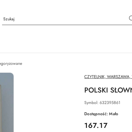
tegoryzowane
NAZWA
CZYTELNIK, WARSZAWA,
PRODUCENTA:
POLSKI SŁOW
Symbol:
632395861
Dostępność:
Mało
cena:
167.17