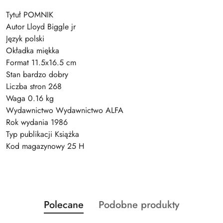
Tytuł POMNIK
Autor Lloyd Biggle jr
Język polski
Okładka miękka
Format 11.5x16.5 cm
Stan bardzo dobry
Liczba stron 268
Waga 0.16 kg
Wydawnictwo Wydawnictwo ALFA
Rok wydania 1986
Typ publikacji Książka
Kod magazynowy 25 H
Produkty
Produkty
Polecane
Podobne produkty
Pomiń karuzelę produktów
o
o