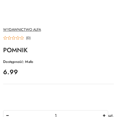
NAZWA
WYDAWNICTWO ALFA
PRODUCENTA:
(0)
POMNIK
Dostępność:
Mało
cena:
6.99
Ilość
szt.