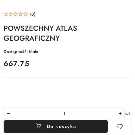
(0)
POWSZECHNY ATLAS
GEOGRAFICZNY
Dostępność:
Mało
cena:
667.75
Ilość
szt.
Do koszyka