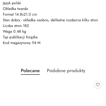
Język polski
Okładka twarda
Format 14.8x21.0 cm
Stan dobry - okładka osobno, delikatne rozdarcia kilku stron
Liczba stron 182
Waga 0.48 kg
Typ publikacji Książka
Kod magazynowy 94 M
Produkty
Produkty
Polecane
Podobne produkty
Pomiń karuzelę produktów
o
o
statusie:
statusie: