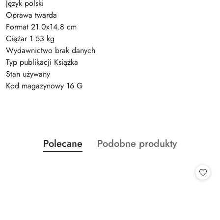
Język polski
Oprawa twarda
Format 21.0x14.8 cm
Ciężar 1.53 kg
Wydawnictwo brak danych
Typ publikacji Książka
Stan używany
Kod magazynowy 16 G
Produkty
Produkty
Polecane
Podobne produkty
Pomiń karuzelę produktów
o
o
statusie:
statusie: