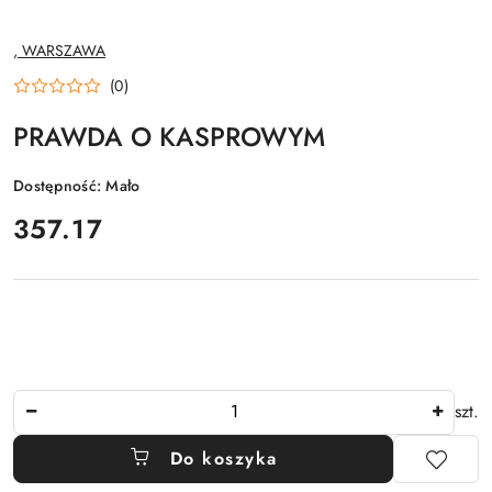
NAZWA
, WARSZAWA
PRODUCENTA:
(0)
PRAWDA O KASPROWYM
Dostępność:
Mało
cena:
357.17
Ilość
szt.
Do koszyka