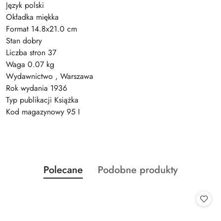
Język polski
Okładka miękka
Format 14.8x21.0 cm
Stan dobry
Liczba stron 37
Waga 0.07 kg
Wydawnictwo , Warszawa
Rok wydania 1936
Typ publikacji Książka
Kod magazynowy 95 I
Produkty
Produkty
Polecane
Podobne produkty
Pomiń karuzelę produktów
o
o
statusie:
statusie: