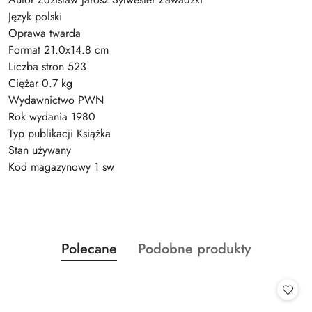
Język polski
Oprawa twarda
Format 21.0x14.8 cm
Liczba stron 523
Ciężar 0.7 kg
Wydawnictwo PWN
Rok wydania 1980
Typ publikacji Książka
Stan używany
Kod magazynowy 1 sw
Produkty
Produkty
Polecane
Podobne produkty
Pomiń karuzelę produktów
o
o
statusie:
statusie: