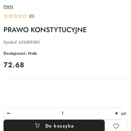
NAZWA
PWN
PRODUCENTA:
(0)
PRAWO KONSTYTUCYJNE
Symbol:
632409385
Dostępność:
Mało
cena:
72.68
Ilość
szt.
Do koszyka