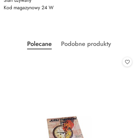
Stan używany
Kod magazynowy 24 W
Produkty
Produkty
Polecane
Podobne produkty
Pomiń karuzelę produktów
o
o
statusie:
statusie: