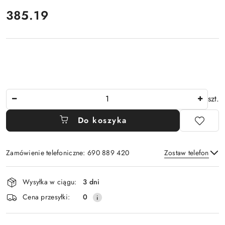
cena:
385.19
Ilość
szt.
Do koszyka
Zamówienie telefoniczne: 690 889 420
Zostaw telefon
Dostępność
Wysyłka w ciągu:
3 dni
i
Wyślij
Cena przesyłki:
0
dostawa