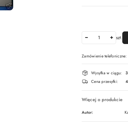
Ilość
szt.
Zamówienie telefoniczne
Dostępność
Wysyłka w ciągu:
3
i
Cena przesyłki:
dostawa
Więcej o produkcie
Autor:
K