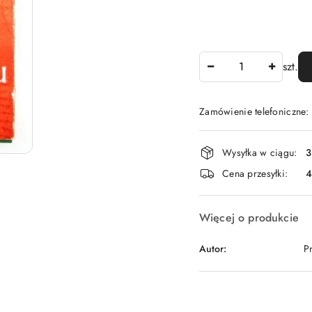
Ilość
szt.
Zamówienie telefoniczne
Dostępność
Wysyłka w ciągu:
3
i
Cena przesyłki:
dostawa
Więcej o produkcie
Autor:
P