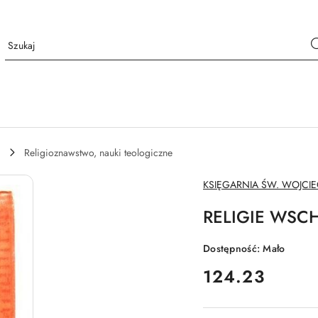
Religioznawstwo, nauki teologiczne
NAZWA
KSIĘGARNIA ŚW. WOJCI
PRODUCENTA:
RELIGIE WSC
Dostępność:
Mało
cena:
124.23