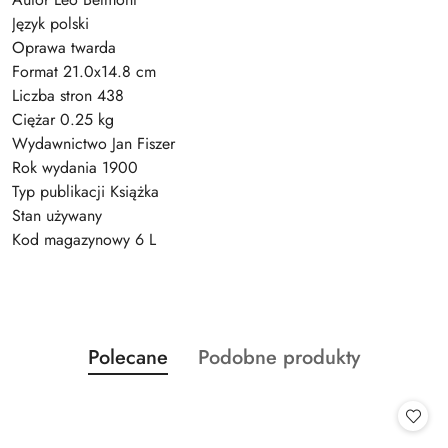
Język polski
Oprawa twarda
Format 21.0x14.8 cm
Liczba stron 438
Ciężar 0.25 kg
Wydawnictwo Jan Fiszer
Rok wydania 1900
Typ publikacji Książka
Stan używany
Kod magazynowy 6 L
Produkty
Produkty
Polecane
Podobne produkty
Pomiń karuzelę produktów
o
o
statusie:
statusie: