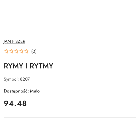
NAZWA
JAN FISZER
PRODUCENTA:
(0)
RYMY I RYTMY
Symbol:
8207
Dostępność:
Mało
cena:
94.48