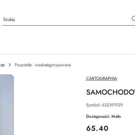
cze
Pozostałe - nieskategoryzowane
NAZWA
CARTOGRAPHIA
PRODUCENTA:
SAMOCHODOW
Symbol:
632391929
Dostępność:
Mało
cena:
65.40