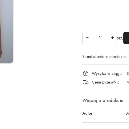
Ilość
szt.
Zamówienie telefoniczne
Dostępność
Wysyłka w ciągu:
3
i
Cena przesyłki:
dostawa
Więcej o produkcie
Autor:
B