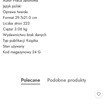
Autor Praca zbiorowa
Język polski
Oprawa twarda
Format 29.7x21.0 cm
Liczba stron 223
Ciężar 3.06 kg
Wydawnictwo brak danych
Typ publikacji Książka
Stan używany
Kod magazynowy 24 G
Produkty
Produkty
Polecane
Podobne produkty
Pomiń karuzelę produktów
o
o
statusie:
statusie: