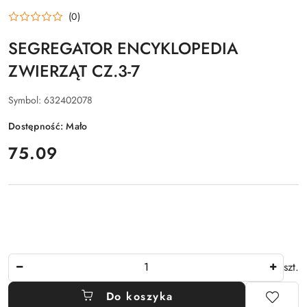
(0)
SEGREGATOR ENCYKLOPEDIA
ZWIERZĄT CZ.3-7
Symbol:
632402078
Dostępność:
Mało
cena:
75.09
Ilość
szt.
Do koszyka