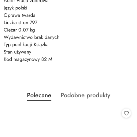
Autor Praca zbiorowa
Język polski
Oprawa twarda
Liczba stron 797
Ciężar 0.07 kg
Wydawnictwo brak danych
Typ publikacji Książka
Stan używany
Kod magazynowy 82 M
Produkty
Produkty
Polecane
Podobne produkty
Pomiń karuzelę produktów
o
o
statusie:
statusie: