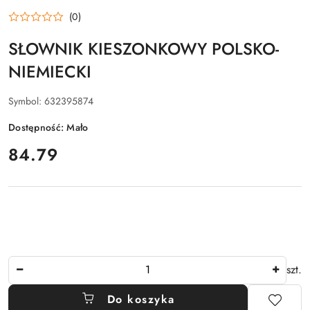
(0)
SŁOWNIK KIESZONKOWY POLSKO-
NIEMIECKI
Symbol:
632395874
Dostępność:
Mało
cena:
84.79
Ilość
szt.
Do koszyka