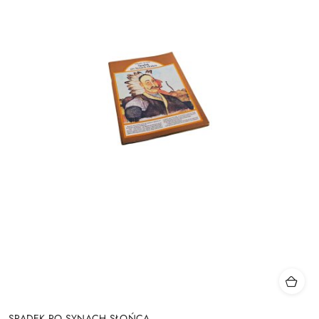
SPADEK PO SYNACH SŁOŃCA